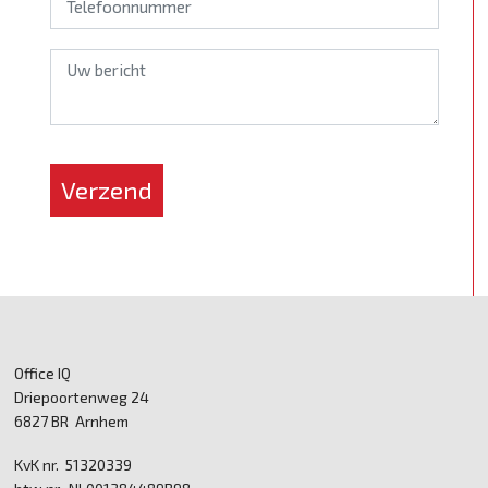
*
Verzend
Office IQ
Driepoortenweg 24
6827 BR Arnhem
KvK nr. 51320339