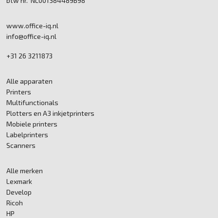
btw nr. NL001384489B98
www.office-iq.nl
info@office-iq.nl
+31 26 3211873
Alle apparaten
Printers
Multifunctionals
Plotters en A3 inkjetprinters
Mobiele printers
Labelprinters
Scanners
Alle merken
Lexmark
Develop
Ricoh
HP