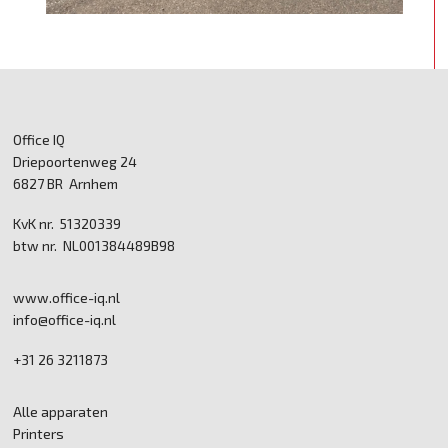
Office IQ
Driepoortenweg 24
6827 BR Arnhem
KvK nr. 51320339
btw nr. NL001384489B98
www.office-iq.nl
info@office-iq.nl
+31 26 3211873
Alle apparaten
Printers