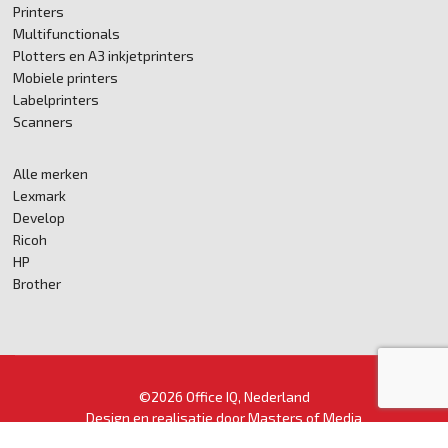
Printers
Multifunctionals
Plotters en A3 inkjetprinters
Mobiele printers
Labelprinters
Scanners
Alle merken
Lexmark
Develop
Ricoh
HP
Brother
©2026 Office IQ, Nederland
Design en realisatie door
Masters of Media