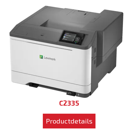
C2335
Productdetails