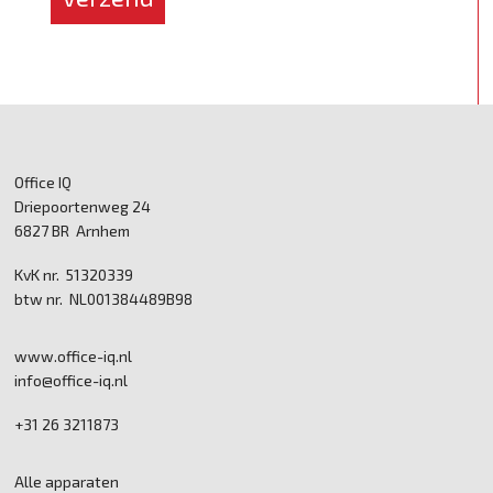
Office IQ
Driepoortenweg 24
6827 BR Arnhem
KvK nr. 51320339
btw nr. NL001384489B98
www.office-iq.nl
info@office-iq.nl
+31 26 3211873
Alle apparaten