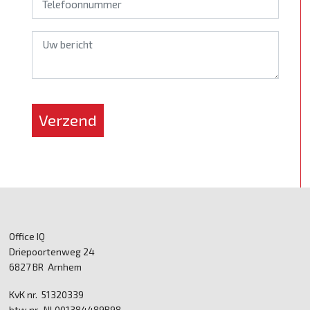
*
Verzend
Office IQ
Driepoortenweg 24
6827 BR Arnhem
KvK nr. 51320339
btw nr. NL001384489B98