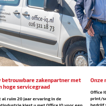
 betrouwbare zakenpartner met
Onze 
n hoge servicegraad
Office 
print/s
 al ruim 20 jaar ervaring in de
bedrijf 
ntindustrie kiest u met Office IQ voor een