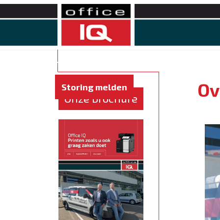
Home
Service
Apparaten
Softwar
Ov
Storing melden
Onze brochure