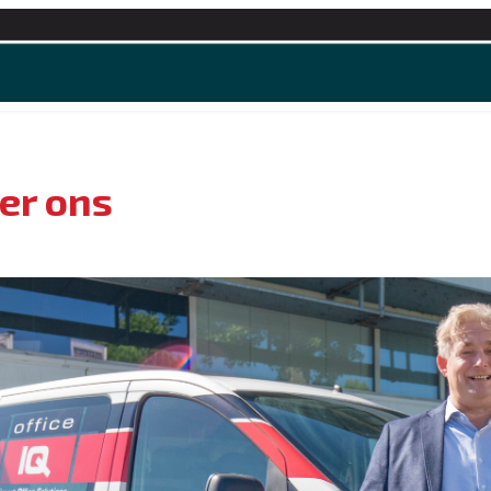
e en apps
Kantoorartikelen
Over ons
Offerte
er ons