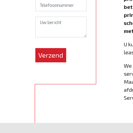
bet
pri
sch
met
U k
*
lea
Verzend
We 
ser
Maa
afd
Ser