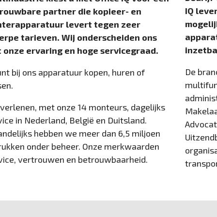
IQ leve
rouwbare partner die kopieer- en
mogeli
nterapparatuur levert tegen zeer
apparat
erpe tarieven. Wij onderscheiden ons
inzetba
 onze ervaring en hoge servicegraad.
De bran
unt bij ons apparatuur kopen, huren of
multifun
sen.
adminis
verlenen, met onze 14 monteurs, dagelijks
Makelaa
vice in Nederland, België en Duitsland.
Advocat
ndelijks hebben we meer dan 6,5 miljoen
Uitzend
rukken onder beheer. Onze merkwaarden
organisa
vice, vertrouwen en betrouwbaarheid.
transpor