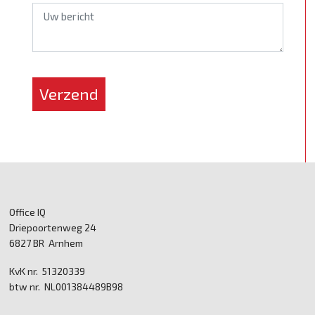
*
Verzend
Office IQ
Driepoortenweg 24
6827 BR Arnhem
KvK nr. 51320339
btw nr. NL001384489B98