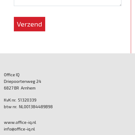
*
Verzend
Office IQ
Driepoortenweg 24
6827 BR Arnhem
KvK nr. 51320339
btw nr. NL001384489B98
www.office-iq.nl
info@office-iq.nl