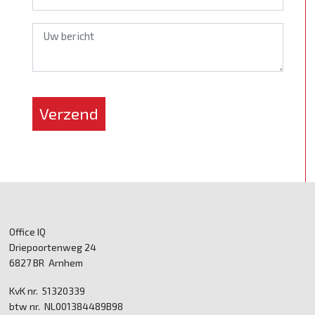
*
Verzend
Office IQ
Driepoortenweg 24
6827 BR Arnhem
KvK nr. 51320339
btw nr. NL001384489B98