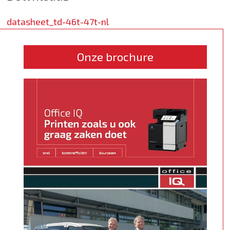
datasheet_td-46t-47t-nl
Onze brochure