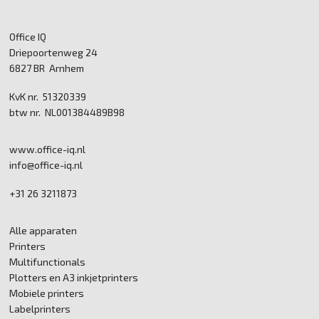
Office IQ
Driepoortenweg 24
6827 BR Arnhem
KvK nr. 51320339
btw nr. NL001384489B98
www.office-iq.nl
info@office-iq.nl
+31 26 3211873
Alle apparaten
Printers
Multifunctionals
Plotters en A3 inkjetprinters
Mobiele printers
Labelprinters