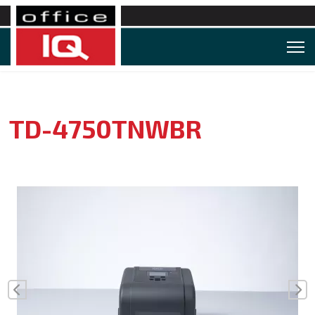
TD-4750TNWBR
Vorige
Vo