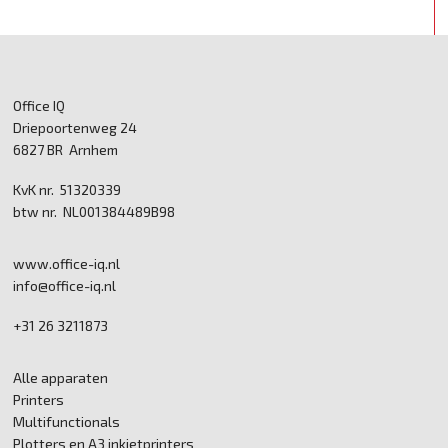
Office IQ
Driepoortenweg 24
6827 BR Arnhem
KvK nr. 51320339
btw nr. NL001384489B98
www.office-iq.nl
info@office-iq.nl
+31 26 3211873
Alle apparaten
Printers
Multifunctionals
Plotters en A3 inkjetprinters