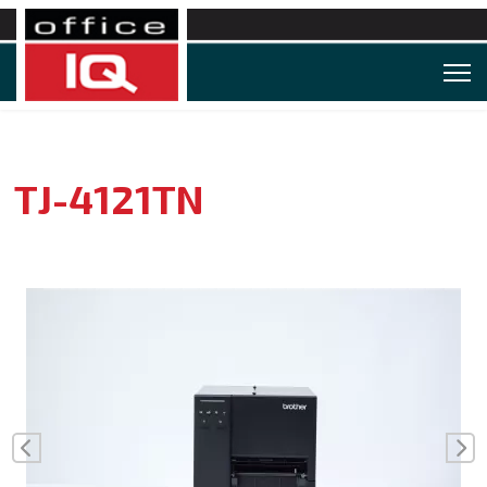
TJ-4121TN
Vorige
Vo