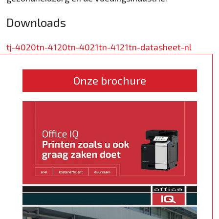
Downloads
tj-4020tn-4120tn-4021tn-4121tn-datasheet-nl
Onze brochure