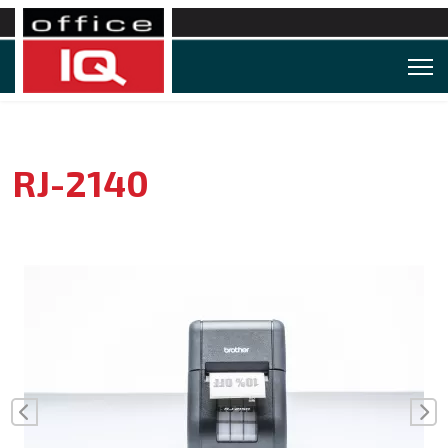
RJ-2140
Vorige
Vo