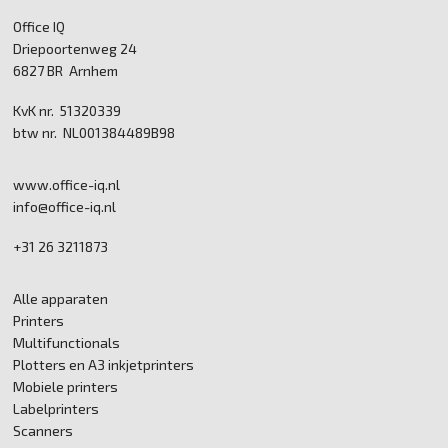
Office IQ
Driepoortenweg 24
6827 BR Arnhem
KvK nr. 51320339
btw nr. NL001384489B98
www.office-iq.nl
info@office-iq.nl
+31 26 3211873
Alle apparaten
Printers
Multifunctionals
Plotters en A3 inkjetprinters
Mobiele printers
Labelprinters
Scanners