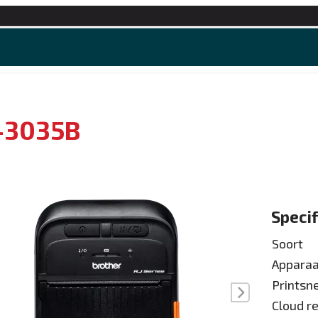
e en apps
Kantoorartikelen
Over ons
Offerte
-3035B
Specif
Soort
Apparaa
Printsn
ige
Volgende
Cloud r