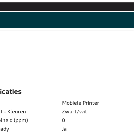
Contact
icaties
Mobiele Printer
t - Kleuren
Zwart/wit
elheid (ppm)
0
eady
Ja