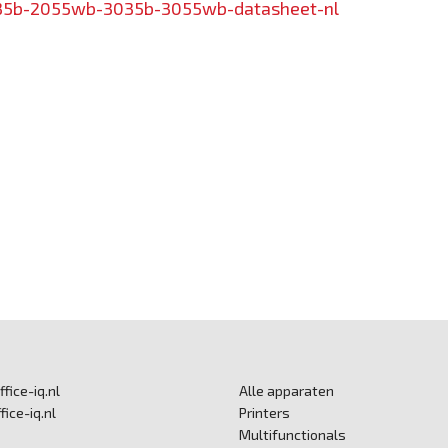
035b-2055wb-3035b-3055wb-datasheet-nl
ice-iq.nl
Alle apparaten
fice-iq.nl
Printers
Multifunctionals