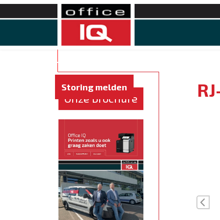
Home
Service
Apparaten
Softwar
RJ
Storing melden
Onze brochure
Vor