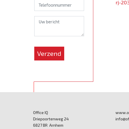
rj-2
*
Verzend
Office IQ
www.off
Driepoortenweg 24
info@of
6827 BR Arnhem