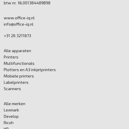
btw nr. NL001384489B98
www.office-iq.nl
info@office-iq.nl
+31 26 3211873
Alle apparaten
Printers
Multifunctionals
Plotters en A3 inkjetprinters
Mobiele printers
Labelprinters
Scanners
Alle merken
Lexmark
Develop
Ricoh
HP