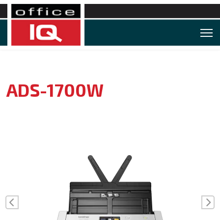
ADS-1700W
Vorige
Vo