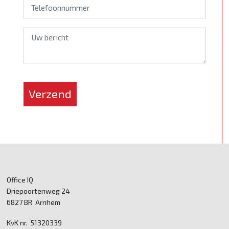
*
Verzend
Office IQ
Driepoortenweg 24
6827 BR Arnhem
KvK nr. 51320339